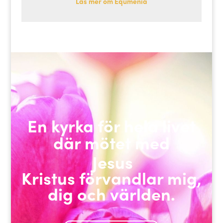
Läs mer om Equmenia
En kyrka för hela livet
där mötet med
Jesus
Kristus
förvandlar mig,
dig och världen.