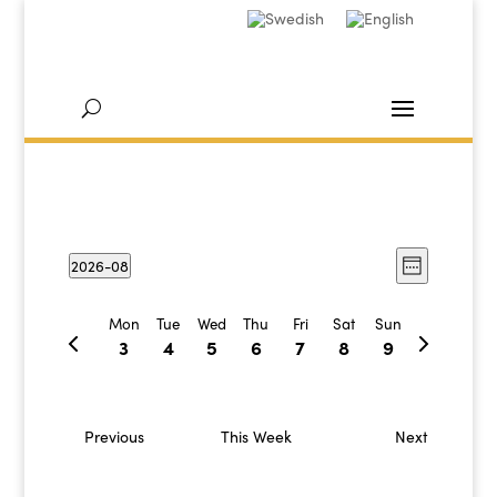
Views
Event
2026-08
Week
Views
Navig
Select
Navig
date.
Mon
Tue
Wed
Thu
Fri
Sat
Sun
Previous
Next
3
4
5
6
7
8
9
week
week
Previous
This Week
Next