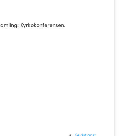
nsamling: Kyrkokonferensen.
Gudstjänst